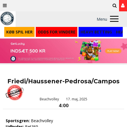
Menu
KØB SPIL HER
ODDS FOR VINDERE
HEAVY BETTING
HEAV
Friedi/Haussener-Pedrosa/Campos
Beachvolley
17. maj, 2025
4:00
Sportsgren:
Beachvolley
Udbyder:
Bet365