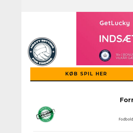
KØB SPIL HER
Forr
Fodbol