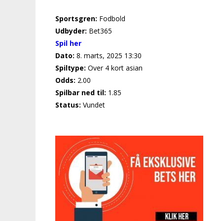
Sportsgren:
Fodbold
Udbyder:
Bet365
Spil her
Dato:
8. marts, 2025 13:30
Spiltype:
Over 4 kort asian
Odds:
2.00
Spilbar ned til:
1.85
Status:
Vundet