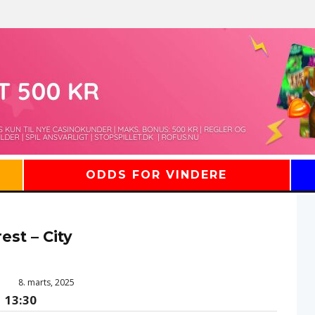
ODDS FOR VINDERE
est – City
d
8. marts, 2025
13:30