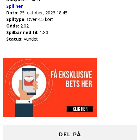
Spil her
Dato:
25. oktober, 2023 18:45
Spiltype:
Over 4.5 kort
Odds:
2.02
Spilbar ned til:
1.80
Status:
Vundet
DEL PÅ