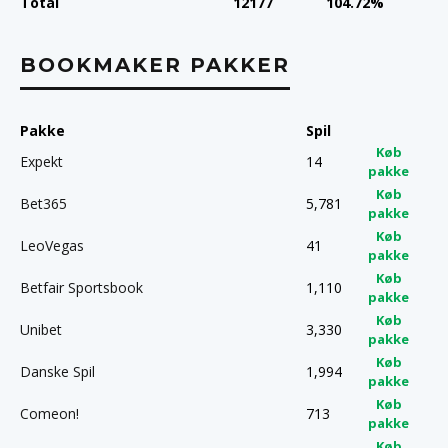
Total
12177
104.72%
BOOKMAKER PAKKER
Pakke
Spil
Køb
Expekt
14
pakke
Køb
Bet365
5,781
pakke
Køb
LeoVegas
41
pakke
Køb
Betfair Sportsbook
1,110
pakke
Køb
Unibet
3,330
pakke
Køb
Danske Spil
1,994
pakke
Køb
Comeon!
713
pakke
Køb