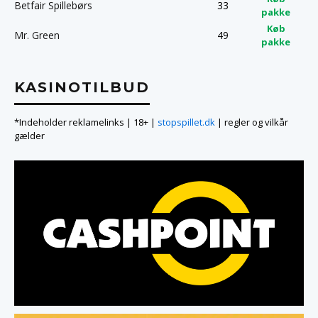
Betfair Spillebørs
33
pakke
Køb
Mr. Green
49
pakke
KASINOTILBUD
*Indeholder reklamelinks | 18+ |
stopspillet.dk
| regler og vilkår
gælder