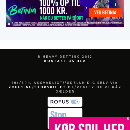
© HEAVY BETTING 2012
KONTAKT OS HER
18+/SPIL ANSVARLIGT!/UDELUK DIG SELV VIA
ROFUS.NU
/
STOPSPILLET.DK
/REGLER OG VILKÅR
GÆLDER