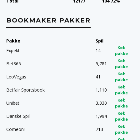
Total
12177
104.72%
BOOKMAKER PAKKER
Pakke
Spil
Køb
Expekt
14
pakke
Køb
Bet365
5,781
pakke
Køb
LeoVegas
41
pakke
Køb
Betfair Sportsbook
1,110
pakke
Køb
Unibet
3,330
pakke
Køb
Danske Spil
1,994
pakke
Køb
Comeon!
713
pakke
Køb