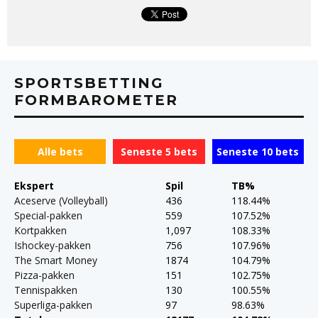
SPORTSBETTING
FORMBAROMETER
Alle bets
Seneste 5 bets
Seneste 10 bets
Ekspert
Spil
TB%
Aceserve (Volleyball)
436
118.44%
Special-pakken
559
107.52%
Kortpakken
1,097
108.33%
Ishockey-pakken
756
107.96%
The Smart Money
1874
104.79%
Pizza-pakken
151
102.75%
Tennispakken
130
100.55%
Superliga-pakken
97
98.63%