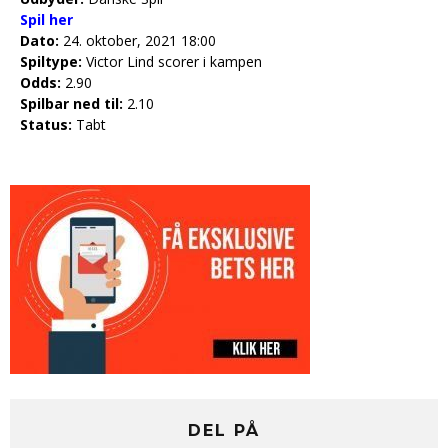
Spil her
Dato:
24. oktober, 2021 18:00
Spiltype:
Victor Lind scorer i kampen
Odds:
2.90
Spilbar ned til:
2.10
Status:
Tabt
DEL PÅ