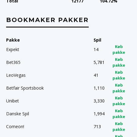
Total
12177
104.72%
BOOKMAKER PAKKER
Pakke
Spil
Køb
Expekt
14
pakke
Køb
Bet365
5,781
pakke
Køb
LeoVegas
41
pakke
Køb
Betfair Sportsbook
1,110
pakke
Køb
Unibet
3,330
pakke
Køb
Danske Spil
1,994
pakke
Køb
Comeon!
713
pakke
Køb