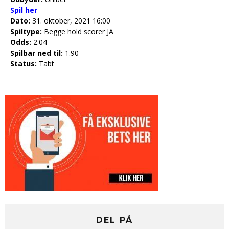
Spil her
Dato:
31. oktober, 2021 16:00
Spiltype:
Begge hold scorer JA
Odds:
2.04
Spilbar ned til:
1.90
Status:
Tabt
DEL PÅ