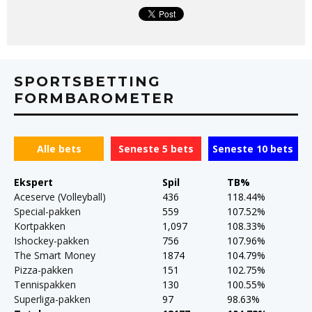
SPORTSBETTING
FORMBAROMETER
Alle bets
Seneste 5 bets
Seneste 10 bets
Ekspert
Spil
TB%
Aceserve (Volleyball)
436
118.44%
Special-pakken
559
107.52%
Kortpakken
1,097
108.33%
Ishockey-pakken
756
107.96%
The Smart Money
1874
104.79%
Pizza-pakken
151
102.75%
Tennispakken
130
100.55%
Superliga-pakken
97
98.63%