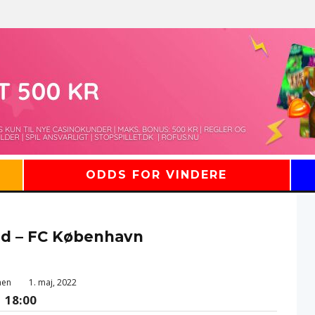
ODDS FOR VINDERE
nd – FC København
aen
1. maj, 2022
18:00