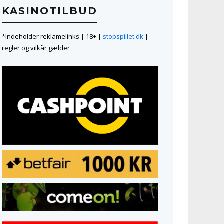
KASINOTILBUD
*Indeholder reklamelinks | 18+ |
stopspillet.dk
|
regler og vilkår gælder