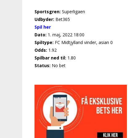
Sportsgren:
Superligaen
Udbyder:
Bet365
Spil her
Dato:
1. maj, 2022 18:00
Spiltype:
FC Midtjylland vinder, asian 0
Odds:
1.92
Spilbar ned til:
1.80
Status:
No bet