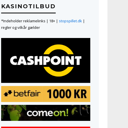
KASINOTILBUD
*Indeholder reklamelinks | 18+ |
stopspillet.dk
|
regler og vilkår gælder