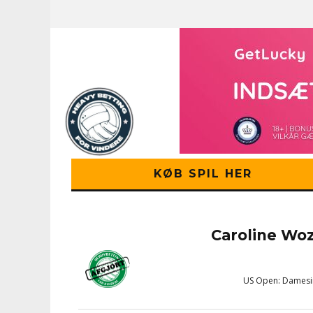
KØB SPIL HER
Caroline Woz
US Open: Damesi