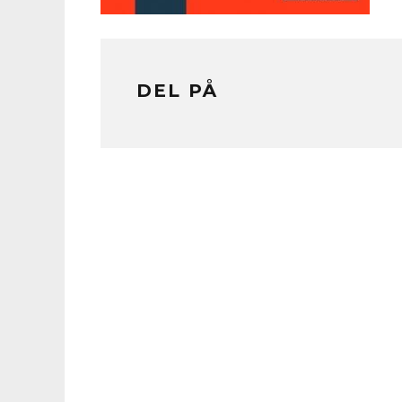
DEL PÅ