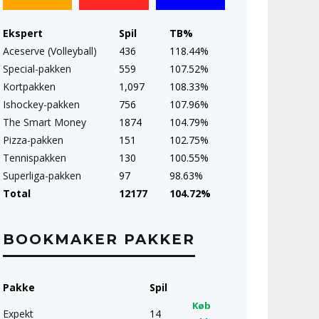
Ekspert
Spil
TB%
Aceserve (Volleyball)
436
118.44%
Special-pakken
559
107.52%
Kortpakken
1,097
108.33%
Ishockey-pakken
756
107.96%
The Smart Money
1874
104.79%
Pizza-pakken
151
102.75%
Tennispakken
130
100.55%
Superliga-pakken
97
98.63%
Total
12177
104.72%
BOOKMAKER PAKKER
Pakke
Spil
Køb
Expekt
14