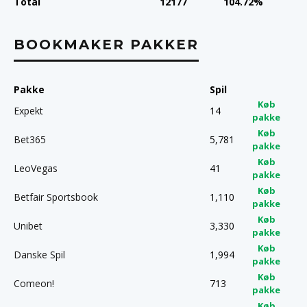
Total
12177
104.72%
BOOKMAKER PAKKER
Pakke
Spil
Køb
Expekt
14
pakke
Køb
Bet365
5,781
pakke
Køb
LeoVegas
41
pakke
Køb
Betfair Sportsbook
1,110
pakke
Køb
Unibet
3,330
pakke
Køb
Danske Spil
1,994
pakke
Køb
Comeon!
713
pakke
Køb