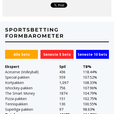
SPORTSBETTING
FORMBAROMETER
Alle bets
Seneste 5 bets
Seneste 10 bets
Ekspert
Spil
TB%
Aceserve (Volleyball)
436
118.44%
Special-pakken
559
107.52%
Kortpakken
1,097
108.33%
Ishockey-pakken
756
107.96%
The Smart Money
1874
104.79%
Pizza-pakken
151
102.75%
Tennispakken
130
100.55%
Superliga-pakken
97
98.63%