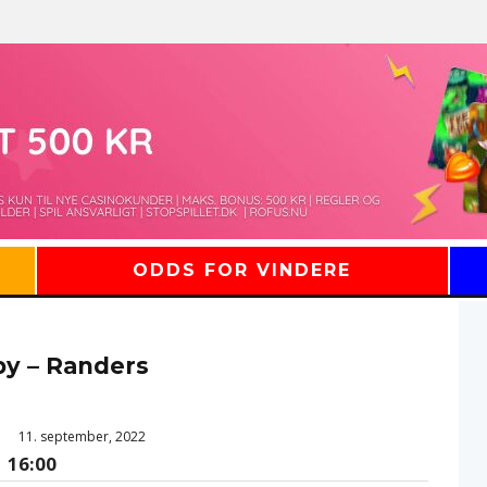
ODDS FOR VINDERE
y – Randers
11. september, 2022
16:00