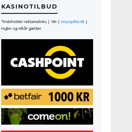
KASINOTILBUD
*Indeholder reklamelinks | 18+ |
stopspillet.dk
|
regler og vilkår gælder