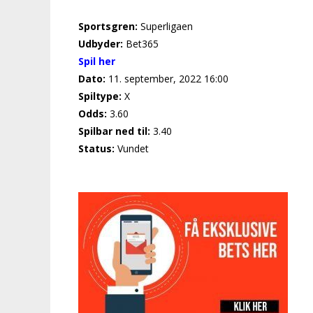
Sportsgren:
Superligaen
Udbyder:
Bet365
Spil her
Dato:
11. september, 2022 16:00
Spiltype:
X
Odds:
3.60
Spilbar ned til:
3.40
Status:
Vundet