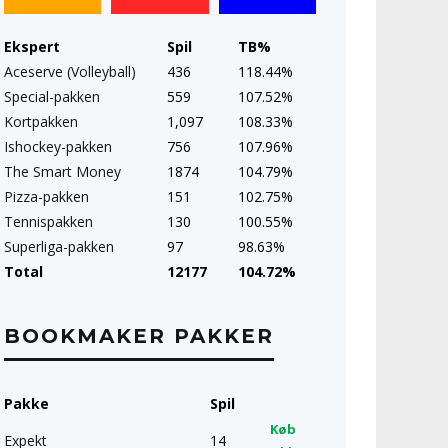
Ekspert
Spil
TB%
Aceserve (Volleyball)
436
118.44%
Special-pakken
559
107.52%
Kortpakken
1,097
108.33%
Ishockey-pakken
756
107.96%
The Smart Money
1874
104.79%
Pizza-pakken
151
102.75%
Tennispakken
130
100.55%
Superliga-pakken
97
98.63%
Total
12177
104.72%
BOOKMAKER PAKKER
Pakke
Spil
Køb
Expekt
14