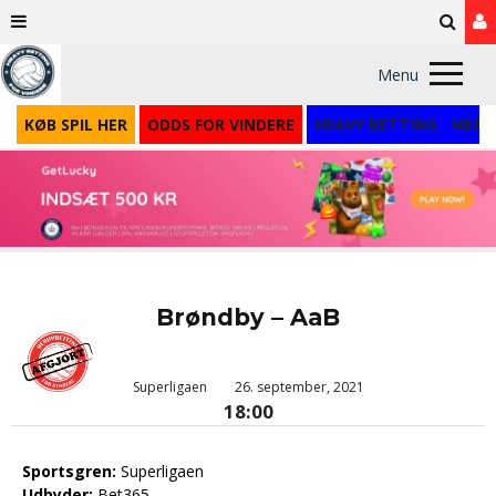
Menu
KØB SPIL HER
ODDS FOR VINDERE
HEAVY BETTING
HEAV
Brøndby – AaB
Superligaen
26. september, 2021
18:00
Sportsgren:
Superligaen
Udbyder:
Bet365