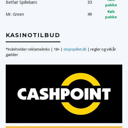
Betfair Spillebørs
33
pakke
Køb
Mr. Green
49
pakke
KASINOTILBUD
*Indeholder reklamelinks | 18+ |
stopspillet.dk
| regler og vilkår
gælder