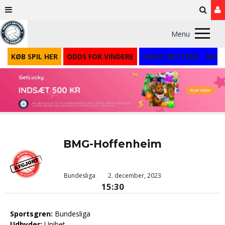
Menu
KØB SPIL HER
ODDS FOR VINDERE
HEAVY BETTING
HEAV
BMG-Hoffenheim
Bundesliga
2. december, 2023
15:30
Sportsgren:
Bundesliga
Udbyder:
Unibet