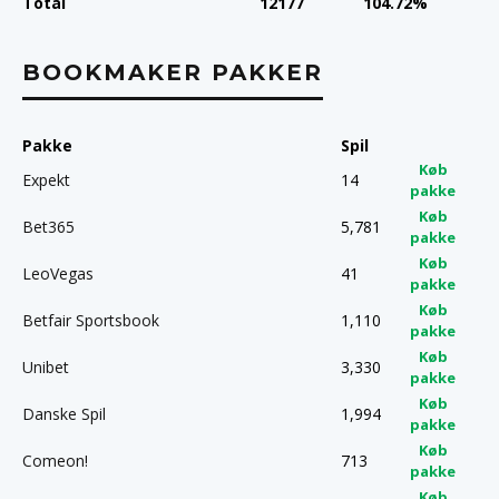
Total
12177
104.72%
BOOKMAKER PAKKER
Pakke
Spil
Køb
Expekt
14
pakke
Køb
Bet365
5,781
pakke
Køb
LeoVegas
41
pakke
Køb
Betfair Sportsbook
1,110
pakke
Køb
Unibet
3,330
pakke
Køb
Danske Spil
1,994
pakke
Køb
Comeon!
713
pakke
Køb