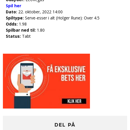
Spil her
Dato:
22. oktober, 2022 14:00
Spiltype:
Serve-esser i alt (Holger Rune): Over 4.5
Odds:
1.98
Spilbar ned til:
1.80
Status:
Tabt
DEL PÅ