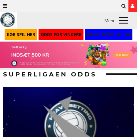
Menu
KØB SPIL HER
ODDS FOR VINDERE
HEAVY BETTING
HEAV
SUPERLIGAEN ODDS