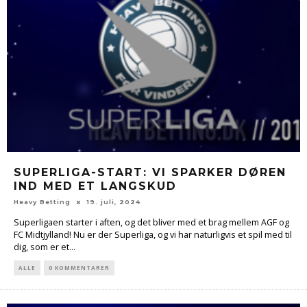
SUPERLIGA-START: VI SPARKER DØREN
IND MED ET LANGSKUD
Heavy Betting
19. juli, 2024
Superligaen starter i aften, og det bliver med et brag mellem AGF og
FC Midtjylland! Nu er der Superliga, og vi har naturligvis et spil med til
dig, som er et...
ALLE
0 KOMMENTARER