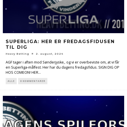
SUPERLIGA: HER ER FREDAGSFIDUSEN
TIL DIG
Heavy Betting
2. august, 2024
AGF tager i aften mod Sønderjyske,. og vi er overbeviste om, at vi får
en Superliga-målfest. Her har du dagens fredagsfidus. SIGN DIG OP
HOS COMEON! HER...
ALLE
0 KOMMENTARER