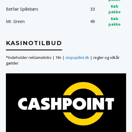
Køb
Betfair Spillebørs
33
pakke
Køb
Mr. Green
49
pakke
KASINOTILBUD
*Indeholder reklamelinks | 18+ |
stopspillet.dk
| regler og vilkår
gælder