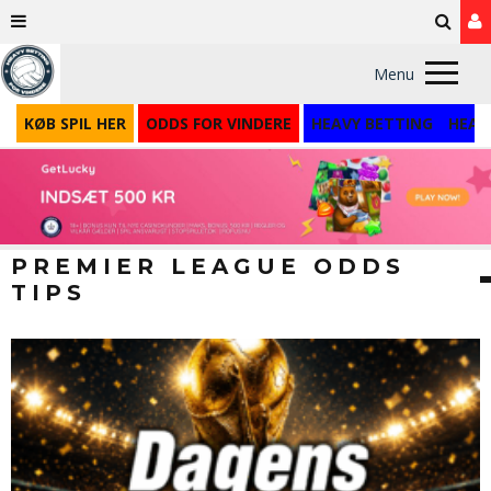
Menu
KØB SPIL HER
ODDS FOR VINDERE
HEAVY BETTING
HEAV
PREMIER LEAGUE ODDS
TIPS