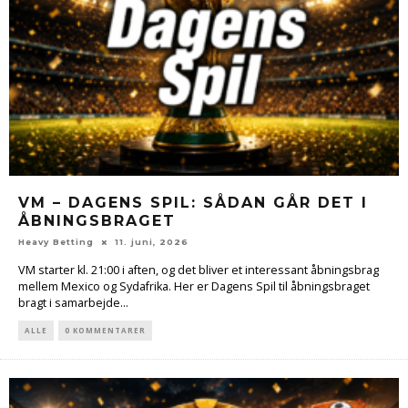
VM – DAGENS SPIL: SÅDAN GÅR DET I
ÅBNINGSBRAGET
Heavy Betting
11. juni, 2026
VM starter kl. 21:00 i aften, og det bliver et interessant åbningsbrag
mellem Mexico og Sydafrika. Her er Dagens Spil til åbningsbraget
bragt i samarbejde...
ALLE
0 KOMMENTARER