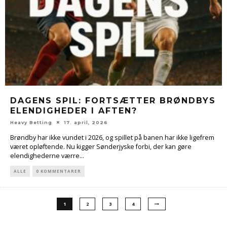
DAGENS SPIL: FORTSÆTTER BRØNDBYS
ELENDIGHEDER I AFTEN?
Heavy Betting
17. april, 2026
Brøndby har ikke vundet i 2026, og spillet på banen har ikke ligefrem
været opløftende. Nu kigger Sønderjyske forbi, der kan gøre
elendighederne værre...
ALLE
0 KOMMENTARER
1
2
3
4