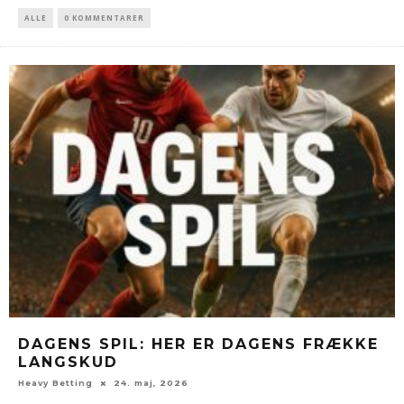
ALLE
0 KOMMENTARER
DAGENS SPIL: HER ER DAGENS FRÆKKE
LANGSKUD
Heavy Betting
24. maj, 2026