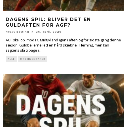
DAGENS SPIL: BLIVER DET EN
GULDAFTEN FOR AGF?
Heavy Betting
26. april, 2026
AGF skal op imod FC Midtjylland igen i aften og for sidste gang denne
sæson. Guldbejlerne led en hård skæbne i Herning, men kan
sagtens slå tilbage i...
ALLE
0 KOMMENTARER