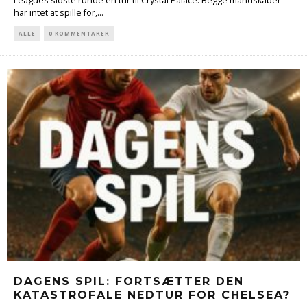
Leagues sidste runde en tur til Crystal Palace. Begge mandskaber
har intet at spille for,...
ALLE
0 KOMMENTARER
DAGENS SPIL: FORTSÆTTER DEN
KATASTROFALE NEDTUR FOR CHELSEA?