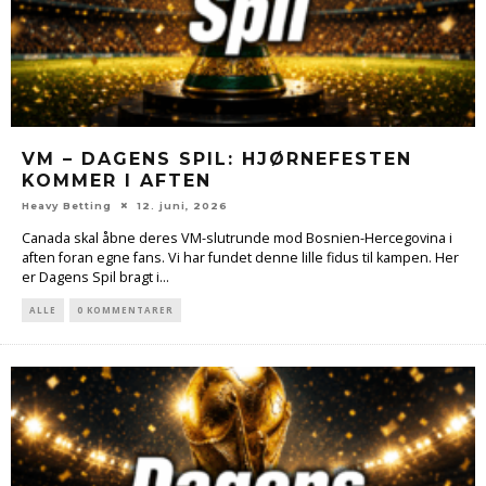
VM – DAGENS SPIL: HJØRNEFESTEN
KOMMER I AFTEN
Heavy Betting
12. juni, 2026
Canada skal åbne deres VM-slutrunde mod Bosnien-Hercegovina i
aften foran egne fans. Vi har fundet denne lille fidus til kampen. Her
er Dagens Spil bragt i...
ALLE
0 KOMMENTARER