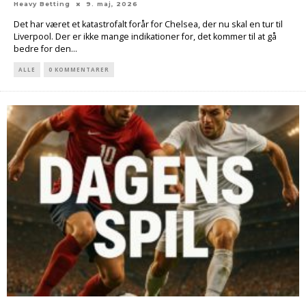
Heavy Betting
9. maj, 2026
Det har været et katastrofalt forår for Chelsea, der nu skal en tur til
Liverpool. Der er ikke mange indikationer for, det kommer til at gå
bedre for den...
ALLE
0 KOMMENTARER