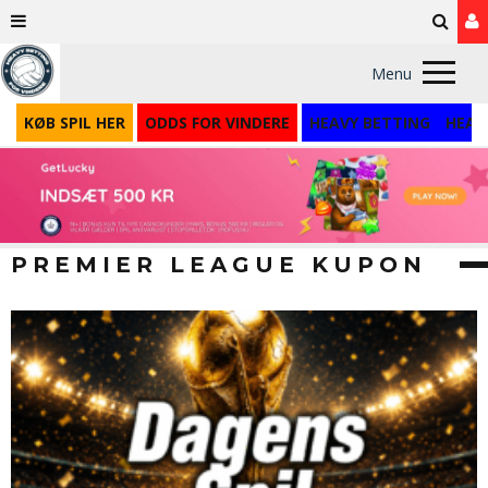
Menu
KØB SPIL HER
ODDS FOR VINDERE
HEAVY BETTING
HEAV
PREMIER LEAGUE KUPON