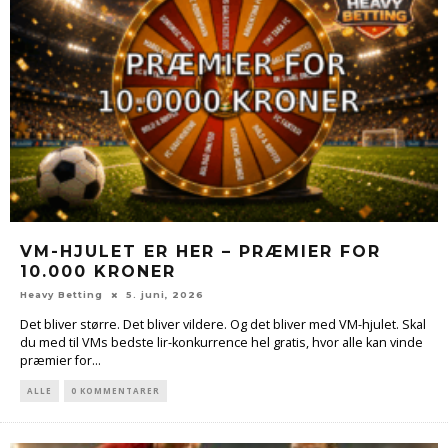
VM-HJULET ER HER – PRÆMIER FOR
10.000 KRONER
Heavy Betting
5. juni, 2026
Det bliver større. Det bliver vildere. Og det bliver med VM-hjulet. Skal
du med til VMs bedste lir-konkurrence hel gratis, hvor alle kan vinde
præmier for...
ALLE
0 KOMMENTARER