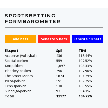
SPORTSBETTING
FORMBAROMETER
Alle bets
Seneste 5 bets
Seneste 10 bets
Ekspert
Spil
TB%
Aceserve (Volleyball)
436
118.44%
Special-pakken
559
107.52%
Kortpakken
1,097
108.33%
Ishockey-pakken
756
107.96%
The Smart Money
1874
104.79%
Pizza-pakken
151
102.75%
Tennispakken
130
100.55%
Superliga-pakken
97
98.63%
Total
12177
104.72%