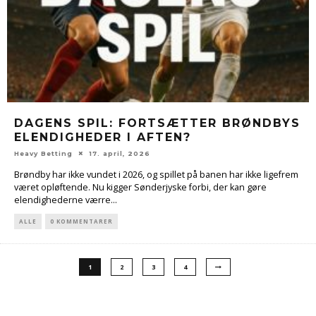
DAGENS SPIL: FORTSÆTTER BRØNDBYS
ELENDIGHEDER I AFTEN?
Heavy Betting
17. april, 2026
Brøndby har ikke vundet i 2026, og spillet på banen har ikke ligefrem
været opløftende. Nu kigger Sønderjyske forbi, der kan gøre
elendighederne værre...
ALLE
0 KOMMENTARER
1
2
3
4