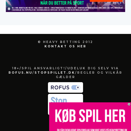
© HEAVY BETTING 2012
KONTAKT OS HER
18+/SPIL ANSVARLIGT!/UDELUK DIG SELV VIA
ROFUS.NU
/
STOPSPILLET.DK
/REGLER OG VILKÅR
GÆLDER