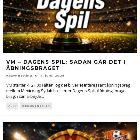
VM – DAGENS SPIL: SÅDAN GÅR DET I
ÅBNINGSBRAGET
Heavy Betting
11. juni, 2026
VM starter kl. 21:00 i aften, og det bliver et interessant åbningsbrag
mellem Mexico og Sydafrika. Her er Dagens Spil til åbningsbraget
bragt i samarbejde...
ALLE
0 KOMMENTARER