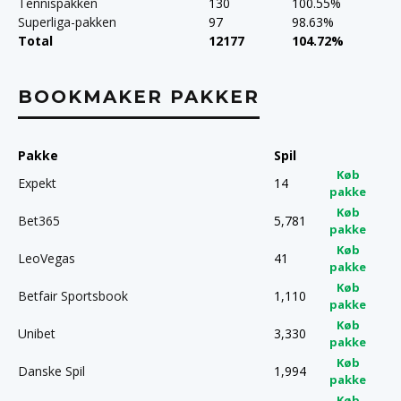
Tennispakken
130
100.55%
Superliga-pakken
97
98.63%
Total
12177
104.72%
BOOKMAKER PAKKER
Pakke
Spil
Køb
Expekt
14
pakke
Køb
Bet365
5,781
pakke
Køb
LeoVegas
41
pakke
Køb
Betfair Sportsbook
1,110
pakke
Køb
Unibet
3,330
pakke
Køb
Danske Spil
1,994
pakke
Køb