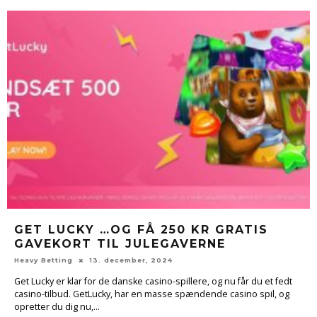
GET LUCKY …OG FÅ 250 KR GRATIS
GAVEKORT TIL JULEGAVERNE
Heavy Betting
13. december, 2024
Get Lucky er klar for de danske casino-spillere, og nu får du et fedt
casino-tilbud. GetLucky, har en masse spændende casino spil, og
opretter du dig nu,...