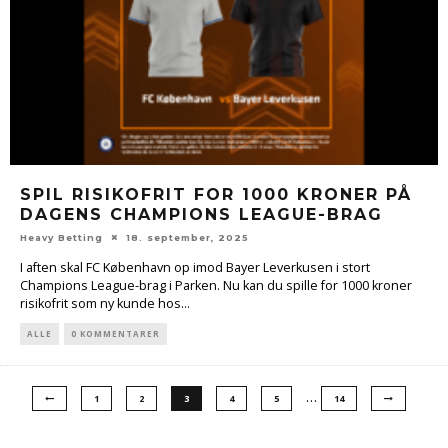
SPIL RISIKOFRIT FOR 1000 KRONER PÅ
DAGENS CHAMPIONS LEAGUE-BRAG
Heavy Betting
18. september, 2025
I aften skal FC København op imod Bayer Leverkusen i stort
Champions League-brag i Parken. Nu kan du spille for 1000 kroner
risikofrit som ny kunde hos...
ALLE
0 KOMMENTARER
…
1
2
3
4
5
14