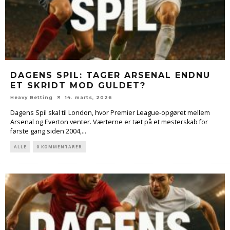
DAGENS SPIL: TAGER ARSENAL ENDNU
ET SKRIDT MOD GULDET?
Heavy Betting
14. marts, 2026
Dagens Spil skal til London, hvor Premier League-opgøret mellem
Arsenal og Everton venter. Værterne er tæt på et mesterskab for
første gang siden 2004,...
ALLE
0 KOMMENTARER