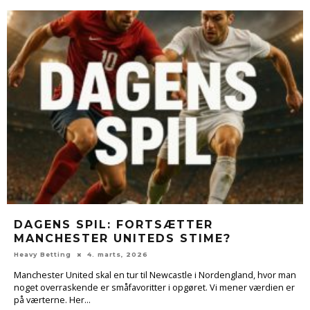
DAGENS SPIL: FORTSÆTTER
MANCHESTER UNITEDS STIME?
Heavy Betting
4. marts, 2026
Manchester United skal en tur til Newcastle i Nordengland, hvor man
noget overraskende er småfavoritter i opgøret. Vi mener værdien er
på værterne. Her...