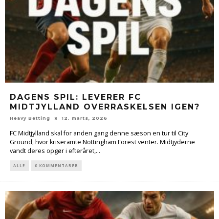
DAGENS SPIL: LEVERER FC
MIDTJYLLAND OVERRASKELSEN IGEN?
Heavy Betting
12. marts, 2026
FC Midtjylland skal for anden gang denne sæson en tur til City
Ground, hvor kriseramte Nottingham Forest venter. Midtjyderne
vandt deres opgør i efteråret,...
ALLE
0 KOMMENTARER