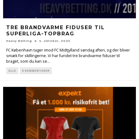
TRE BRANDVARME FIDUSER TIL
SUPERLIGA-TOPBRAG
Heavy Betting
4. oktober, 2025
FC København tager imod FC Midtjylland søndag aften, og der bliver
smæk for skillingerne. Vi har fundet tre brandvarme fiduser til
braget, som du kan se...
ALLE
0 KOMMENTARER