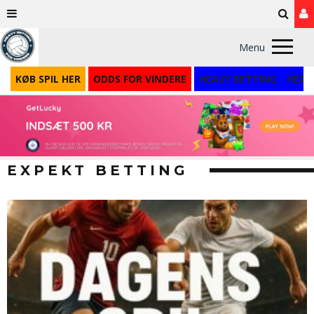
Menu
KØB SPIL HER
ODDS FOR VINDERE
HEAVY BETTING
HEAV
EXPEKT BETTING