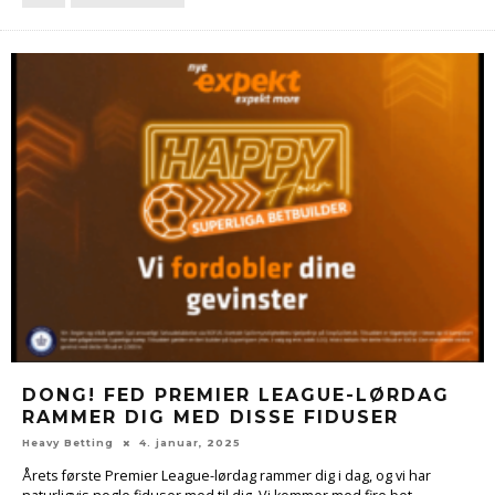
DONG! FED PREMIER LEAGUE-LØRDAG
RAMMER DIG MED DISSE FIDUSER
Heavy Betting
4. januar, 2025
Årets første Premier League-lørdag rammer dig i dag, og vi har