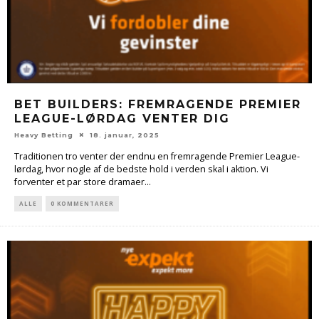
BET BUILDERS: FREMRAGENDE PREMIER
LEAGUE-LØRDAG VENTER DIG
Heavy Betting
18. januar, 2025
Traditionen tro venter der endnu en fremragende Premier League-
lørdag, hvor nogle af de bedste hold i verden skal i aktion. Vi
forventer et par store dramaer...
ALLE
0 KOMMENTARER