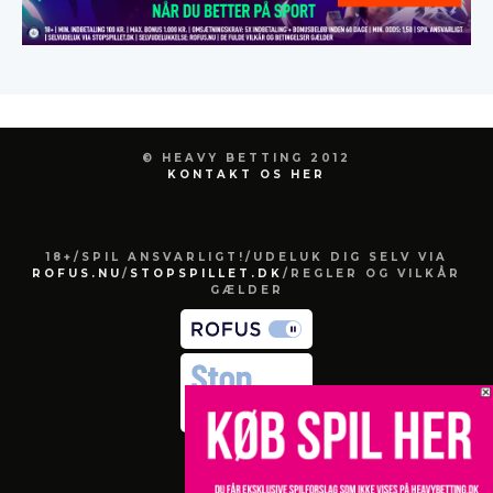
© HEAVY BETTING 2012
KONTAKT OS HER
18+/SPIL ANSVARLIGT!/UDELUK DIG SELV VIA
ROFUS.NU
/
STOPSPILLET.DK
/REGLER OG VILKÅR
GÆLDER