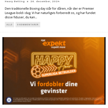
Heavy Betting
26. december, 2024
Den traditionelle Boxing day står for dåren, når der er Premier
League-bold i dag. Vi har naturligvis forberedt os, og har fundet
disse fiduser, du kan...
ALLE
0 KOMMENTARER