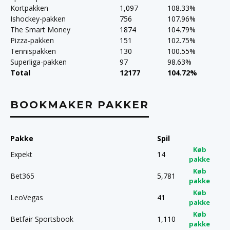
Kortpakken
1,097
108.33%
Ishockey-pakken
756
107.96%
The Smart Money
1874
104.79%
Pizza-pakken
151
102.75%
Tennispakken
130
100.55%
Superliga-pakken
97
98.63%
Total
12177
104.72%
BOOKMAKER PAKKER
Pakke
Spil
Køb
Expekt
14
pakke
Køb
Bet365
5,781
pakke
Køb
LeoVegas
41
pakke
Køb
Betfair Sportsbook
1,110
pakke