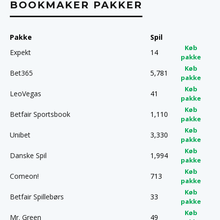
BOOKMAKER PAKKER
Pakke
Spil
Køb
Expekt
14
pakke
Køb
Bet365
5,781
pakke
Køb
LeoVegas
41
pakke
Køb
Betfair Sportsbook
1,110
pakke
Køb
Unibet
3,330
pakke
Køb
Danske Spil
1,994
pakke
Køb
Comeon!
713
pakke
Køb
Betfair Spillebørs
33
pakke
Køb
Mr. Green
49