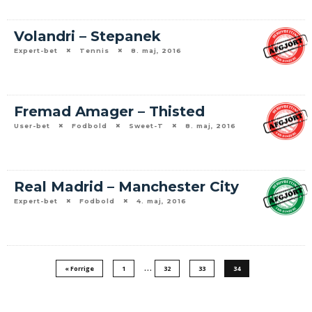
Volandri – Stepanek
Expert-bet
Tennis
8. maj, 2016
Fremad Amager – Thisted
User-bet
Fodbold
Sweet-T
8. maj, 2016
Real Madrid – Manchester City
Expert-bet
Fodbold
4. maj, 2016
…
« Forrige
1
32
33
34