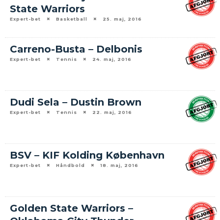
State Warriors
Expert-bet
Basketball
25. maj, 2016
Carreno-Busta – Delbonis
Expert-bet
Tennis
24. maj, 2016
Dudi Sela – Dustin Brown
Expert-bet
Tennis
22. maj, 2016
BSV – KIF Kolding København
Expert-bet
Håndbold
18. maj, 2016
Golden State Warriors –