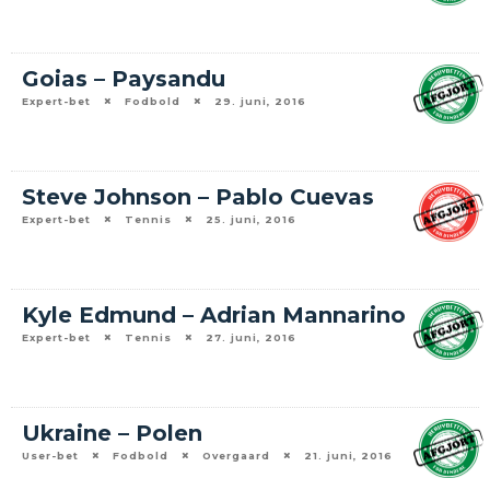
Goias – Paysandu
Expert-bet
Fodbold
29. juni, 2016
Steve Johnson – Pablo Cuevas
Expert-bet
Tennis
25. juni, 2016
Kyle Edmund – Adrian Mannarino
Expert-bet
Tennis
27. juni, 2016
Ukraine – Polen
User-bet
Fodbold
Overgaard
21. juni, 2016