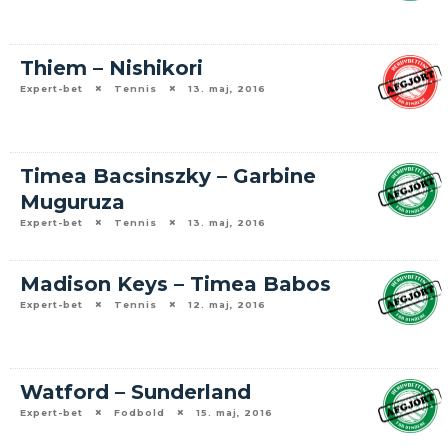
Thiem – Nishikori
Expert-bet
Tennis
13. maj, 2016
Timea Bacsinszky – Garbine
Muguruza
Expert-bet
Tennis
13. maj, 2016
Madison Keys – Timea Babos
Expert-bet
Tennis
12. maj, 2016
Watford – Sunderland
Expert-bet
Fodbold
15. maj, 2016