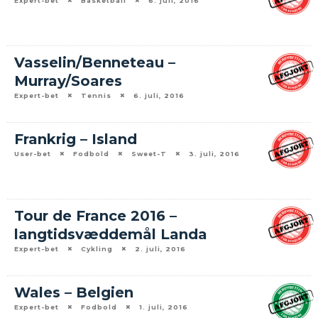
Expert-bet
Basketball
6. juli, 2016
Vasselin/Benneteau –
Murray/Soares
Expert-bet
Tennis
6. juli, 2016
Frankrig – Island
User-bet
Fodbold
Sweet-T
3. juli, 2016
Tour de France 2016 –
langtidsvæddemål Landa
Expert-bet
Cykling
2. juli, 2016
Wales – Belgien
Expert-bet
Fodbold
1. juli, 2016