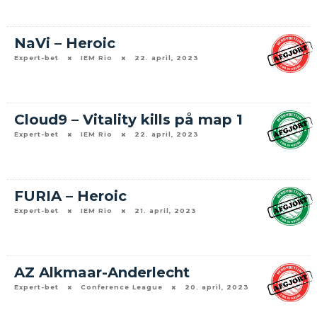
NaVi – Heroic
Expert-bet
IEM Rio
22. april, 2023
Cloud9 – Vitality kills på map 1
Expert-bet
IEM Rio
22. april, 2023
FURIA – Heroic
Expert-bet
IEM Rio
21. april, 2023
AZ Alkmaar-Anderlecht
Expert-bet
Conference League
20. april, 2023