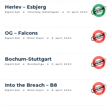
Herlev – Esbjerg
Expert-bet
Ishockey, Metalligaen
14. april, 2023
OG – Falcons
Expert-bet
Blast major
9. april, 2023
Bochum-Stuttgart
Expert-bet
Bundesliga
9. april, 2023
Into the Breach – B8
Expert-bet
Blast major
8. april, 2023