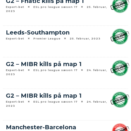
G2 – Fnatic kills på map 1
Expert-bet
ESL pro league sæson 17
25. februar,
2023
Leeds-Southampton
Expert-bet
Premier League
25. februar, 2023
G2 – MIBR kills på map 1
Expert-bet
ESL pro league sæson 17
24. februar,
2023
G2 – MIBR kills på map 1
Expert-bet
ESL pro league sæson 17
24. februar,
2023
Manchester-Barcelona