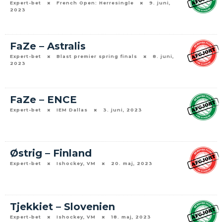
Expert-bet
French Open: Herresingle
9. juni,
2023
FaZe – Astralis
Expert-bet
Blast premier spring finals
8. juni,
2023
FaZe – ENCE
Expert-bet
IEM Dallas
3. juni, 2023
Østrig – Finland
Expert-bet
Ishockey, VM
20. maj, 2023
Tjekkiet – Slovenien
Expert-bet
Ishockey, VM
18. maj, 2023