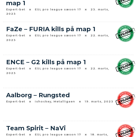
map 1
Expert-bet
ESL pro league sæson 17
23. marts,
2023
FaZe – FURIA kills på map 1
Expert-bet
ESL pro league sæson 17
22. marts,
2023
ENCE – G2 kills på map 1
Expert-bet
ESL pro league sæson 17
22. marts,
2023
Aalborg – Rungsted
Expert-bet
Ishockey, Metalligaen
19. marts, 2023
Team Spirit – NaVi
Expert-bet
ESL pro league sæson 17
18. marts,