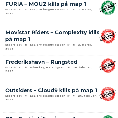
FURIA – MOUZ kills på map 1
Expert-bet
ESL pro league sæson 17
2. marts,
2023
Movistar Riders – Complexity kills
på map 1
Expert-bet
ESL pro league sæson 17
2. marts,
2023
Frederikshavn – Rungsted
Expert-bet
Ishockey, Metalligaen
26. februar,
2023
Outsiders – Cloud9 kills på map 1
Expert-bet
ESL pro league sæson 17
26. februar,
2023