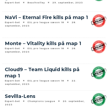
Expert-bet
Beachvolley
29. september, 2023
NaVi – Eternal Fire kills på map 1
Expert-bet
ESL pro league sæson 18
28.
september, 2023
Monte – Vitality kills på map 1
Expert-bet
ESL pro league sæson 18
28.
september, 2023
Cloud9 – Team Liquid kills på
map 1
Expert-bet
ESL pro league sæson 18
22.
september, 2023
Sevilla-Lens
Expert-bet
Champions League
20. september,
2023