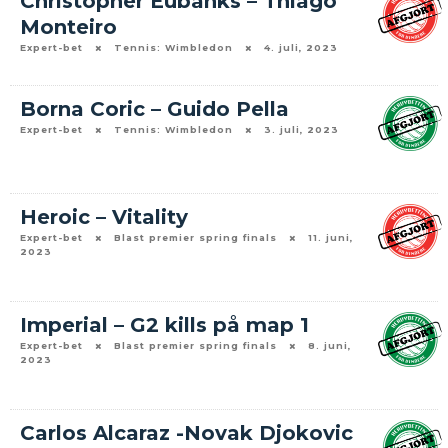
Christopher Eubanks – Thiago
Monteiro
Expert-bet
Tennis: Wimbledon
4. juli, 2023
Borna Coric – Guido Pella
Expert-bet
Tennis: Wimbledon
3. juli, 2023
Heroic – Vitality
Expert-bet
Blast premier spring finals
11. juni,
2023
Imperial – G2 kills på map 1
Expert-bet
Blast premier spring finals
8. juni,
2023
Carlos Alcaraz -Novak Djokovic