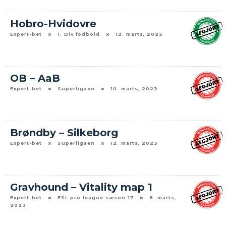
Hobro-Hvidovre
Expert-bet
1. Div fodbold
12. marts, 2023
OB – AaB
Expert-bet
Superligaen
10. marts, 2023
Brøndby – Silkeborg
Expert-bet
Superligaen
12. marts, 2023
Gravhound – Vitality map 1
Expert-bet
ESL pro league sæson 17
8. marts,
2023