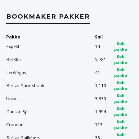
BOOKMAKER PAKKER
Pakke
Spil
Køb
Expekt
14
pakke
Køb
Bet365
5,781
pakke
Køb
LeoVegas
41
pakke
Køb
Betfair Sportsbook
1,110
pakke
Køb
Unibet
3,330
pakke
Køb
Danske Spil
1,994
pakke
Køb
Comeon!
713
pakke
Køb
Betfair Spillebørs
33