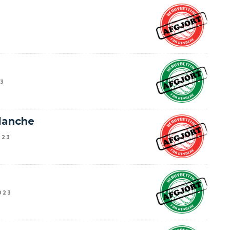
23
lanche
023
2023