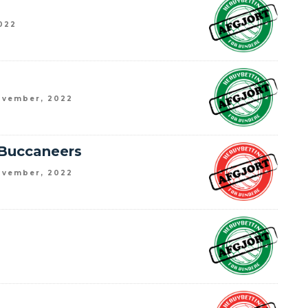
022
ovember, 2022
Buccaneers
ovember, 2022