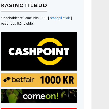
KASINOTILBUD
*Indeholder reklamelinks | 18+ |
stopspillet.dk
|
regler og vilkår gælder