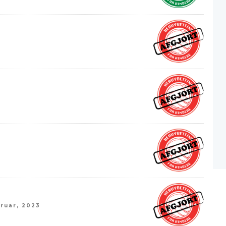
bruar, 2023