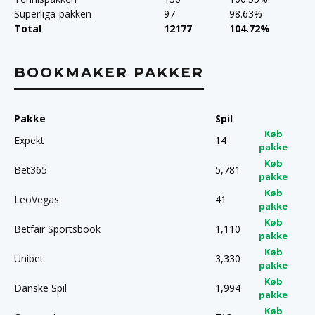
Superliga-pakken
97
98.63%
Total
12177
104.72%
BOOKMAKER PAKKER
Pakke
Spil
Køb
Expekt
14
pakke
Køb
Bet365
5,781
pakke
Køb
LeoVegas
41
pakke
Køb
Betfair Sportsbook
1,110
pakke
Køb
Unibet
3,330
pakke
Køb
Danske Spil
1,994
pakke
Køb