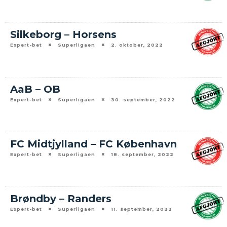
Silkeborg – Horsens
Expert-bet
Superligaen
2. oktober, 2022
AaB – OB
Expert-bet
Superligaen
30. september, 2022
FC Midtjylland – FC København
Expert-bet
Superligaen
18. september, 2022
Brøndby – Randers
Expert-bet
Superligaen
11. september, 2022