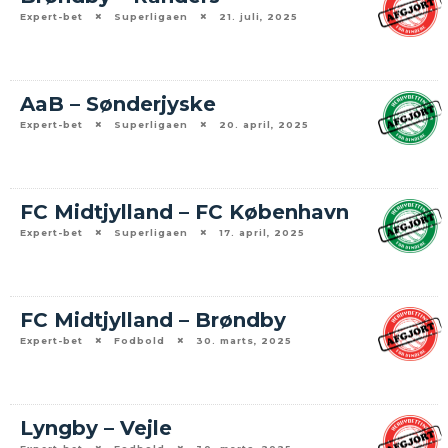
Expert-bet
Superligaen
21. juli, 2025
AaB – Sønderjyske
Expert-bet
Superligaen
20. april, 2025
FC Midtjylland – FC København
Expert-bet
Superligaen
17. april, 2025
FC Midtjylland – Brøndby
Expert-bet
Fodbold
30. marts, 2025
Lyngby – Vejle