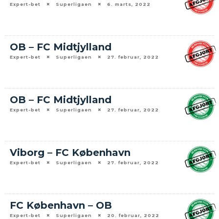
Expert-bet
Superligaen
6. marts, 2022
OB – FC Midtjylland
Expert-bet
Superligaen
27. februar, 2022
OB – FC Midtjylland
Expert-bet
Superligaen
27. februar, 2022
Viborg – FC København
Expert-bet
Superligaen
27. februar, 2022
FC København – OB
Expert-bet
Superligaen
20. februar, 2022