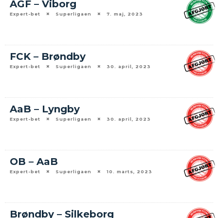
AGF – Viborg
Expert-bet
Superligaen
7. maj, 2023
FCK – Brøndby
Expert-bet
Superligaen
30. april, 2023
AaB – Lyngby
Expert-bet
Superligaen
30. april, 2023
OB – AaB
Expert-bet
Superligaen
10. marts, 2023
Brøndby – Silkeborg