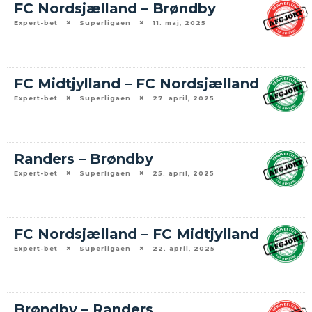
FC Nordsjælland – Brøndby
Expert-bet
Superligaen
11. maj, 2025
FC Midtjylland – FC Nordsjælland
Expert-bet
Superligaen
27. april, 2025
Randers – Brøndby
Expert-bet
Superligaen
25. april, 2025
FC Nordsjælland – FC Midtjylland
Expert-bet
Superligaen
22. april, 2025
Brøndby – Randers