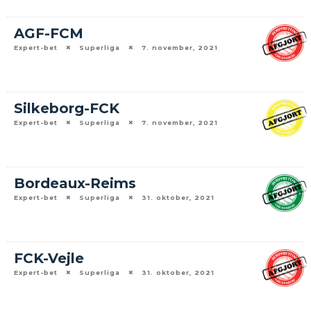
AGF-FCM
Expert-bet
Superliga
7. november, 2021
Silkeborg-FCK
Expert-bet
Superliga
7. november, 2021
Bordeaux-Reims
Expert-bet
Superliga
31. oktober, 2021
FCK-Vejle
Expert-bet
Superliga
31. oktober, 2021