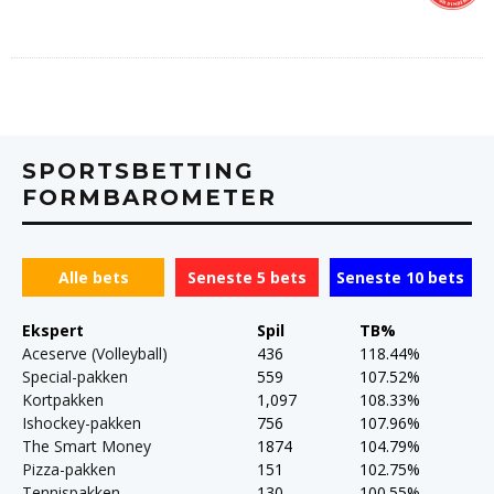
SPORTSBETTING
FORMBAROMETER
Alle bets
Seneste 5 bets
Seneste 10 bets
Ekspert
Spil
TB%
Aceserve (Volleyball)
436
118.44%
Special-pakken
559
107.52%
Kortpakken
1,097
108.33%
Ishockey-pakken
756
107.96%
The Smart Money
1874
104.79%
Pizza-pakken
151
102.75%
Tennispakken
130
100.55%