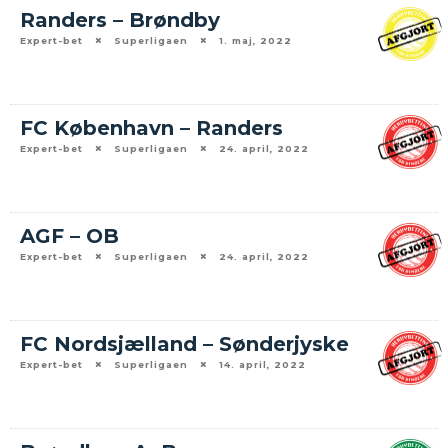
Randers – Brøndby
Expert-bet
Superligaen
1. maj, 2022
FC København – Randers
Expert-bet
Superligaen
24. april, 2022
AGF – OB
Expert-bet
Superligaen
24. april, 2022
FC Nordsjælland – Sønderjyske
Expert-bet
Superligaen
14. april, 2022