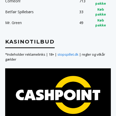
Comeon!
713
pakke
Køb
Betfair Spillebørs
33
pakke
Køb
Mr. Green
49
pakke
KASINOTILBUD
*Indeholder reklamelinks | 18+ |
stopspillet.dk
| regler og vilkår
gælder