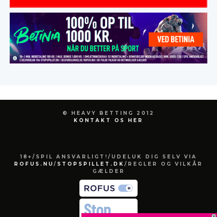
© HEAVY BETTING 2012
KONTAKT OS HER
18+/SPIL ANSVARLIGT!/UDELUK DIG SELV VIA
ROFUS.NU
/
STOPSPILLET.DK
/REGLER OG VILKÅR
GÆLDER